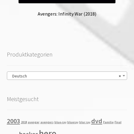
Avengers: Infinity War (2018)
Produktkategorien
Deutsch
×
Meistgesucht
2003
dvd
2018
avenger
avengers
blue-ray
blueray
blur ray
Familie
Final
hero