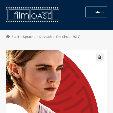
Zur
Zum
Menü
Navigation
Inhalt
springen
springen
Willkommen
Start
Sprache
Deutsch
The Circle (2017)
Filmverleih
Öffnungszeiten
Preise
Kontakt