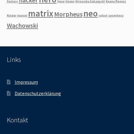
hacker
Fantasy
Hexe
Hexen
Hironobu Sakaguchi
Keanu Reeves
matrix
neo
Morpheus
Kinder
marvel
robot
superhero
Wachowski
Links
Impressum
Datenschutzerklärung
Kontakt