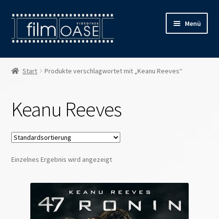
Zur
Zum
Menü
Navigation
Inhalt
springen
springen
Willkommen
Start
Produkte verschlagwortet mit „Keanu Reeves“
Filmverleih
Keanu Reeves
Öffnungszeiten
Preise
Einzelnes Ergebnis wird angezeigt
Kontakt