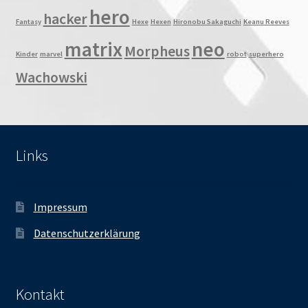
hero
hacker
Fantasy
Hexe
Hexen
Hironobu Sakaguchi
Keanu Reeves
matrix
neo
Morpheus
Kinder
marvel
robot
superhero
Wachowski
Links
Impressum
Datenschutzerklärung
Kontakt