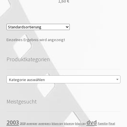
1,60
€
Einzelnes Ergebnis wird angezeigt
Produktkategorien
Kategorie auswählen
Meistgesucht
2003
dvd
2018
avenger
avengers
blue-ray
blueray
blur ray
Familie
Final