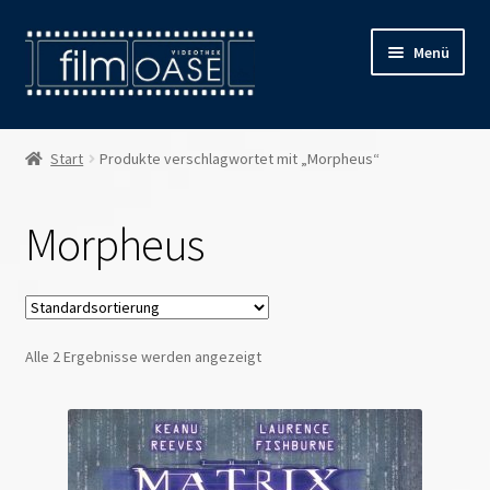
Zur
Zum
Menü
Navigation
Inhalt
springen
springen
Willkommen
Start
Produkte verschlagwortet mit „Morpheus“
Filmverleih
Morpheus
Öffnungszeiten
Preise
Alle 2 Ergebnisse werden angezeigt
Kontakt