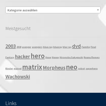
Kategorie auswählen
Meistgesucht
2003
dvd
2018
avenger
avengers
blue-ray
blueray
blur ray
Familie
Final
hero
hacker
Fantasy
Hexe
Hexen
Hironobu Sakaguchi
Keanu Reeves
matrix
neo
Morpheus
Kinder
marvel
robot
superhero
Wachowski
Links