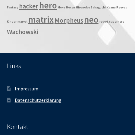
hero
hacker
Fantasy
Hexe
Hexen
Hironobu Sakaguchi
Keanu Reeves
matrix
neo
Morpheus
Kinder
marvel
robot
superhero
Wachowski
Links
Impressum
Datenschutzerklärung
Kontakt