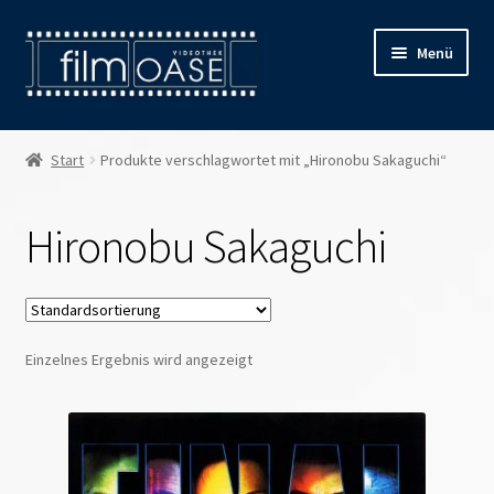
Zur
Zum
Menü
Navigation
Inhalt
springen
springen
Willkommen
Start
Produkte verschlagwortet mit „Hironobu Sakaguchi“
Filmverleih
Hironobu Sakaguchi
Öffnungszeiten
Preise
Einzelnes Ergebnis wird angezeigt
Kontakt