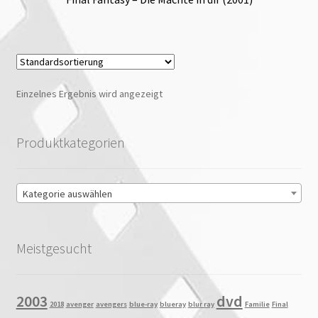
Einzelnes Ergebnis wird angezeigt
Produktkategorien
Kategorie auswählen
Meistgesucht
2003
dvd
2018
avenger
avengers
blue-ray
blueray
blur ray
Familie
Final