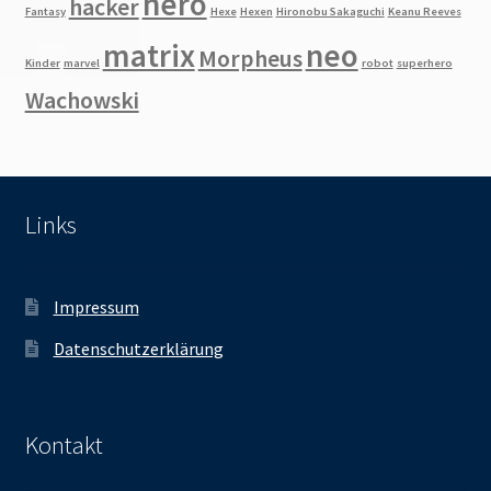
hero
hacker
Fantasy
Hexe
Hexen
Hironobu Sakaguchi
Keanu Reeves
matrix
neo
Morpheus
Kinder
marvel
robot
superhero
Wachowski
Links
Impressum
Datenschutzerklärung
Kontakt