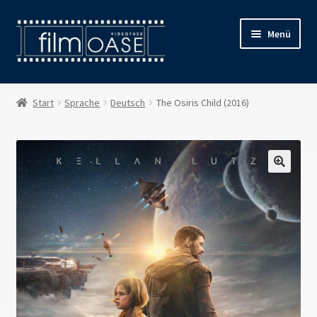
Zur
Zum
Menü
Navigation
Inhalt
springen
springen
Willkommen
Start
Sprache
Deutsch
The Osiris Child (2016)
Filmverleih
Öffnungszeiten
Preise
Kontakt