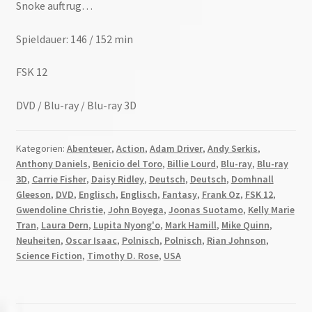
Snoke auftrug…
Spieldauer: 146 / 152 min
FSK 12
DVD / Blu-ray / Blu-ray 3D
Kategorien:
Abenteuer
,
Action
,
Adam Driver
,
Andy Serkis
,
Anthony Daniels
,
Benicio del Toro
,
Billie Lourd
,
Blu-ray
,
Blu-ray
3D
,
Carrie Fisher
,
Daisy Ridley
,
Deutsch
,
Deutsch
,
Domhnall
Gleeson
,
DVD
,
Englisch
,
Englisch
,
Fantasy
,
Frank Oz
,
FSK 12
,
Gwendoline Christie
,
John Boyega
,
Joonas Suotamo
,
Kelly Marie
Tran
,
Laura Dern
,
Lupita Nyong'o
,
Mark Hamill
,
Mike Quinn
,
Neuheiten
,
Oscar Isaac
,
Polnisch
,
Polnisch
,
Rian Johnson
,
Science Fiction
,
Timothy D. Rose
,
USA