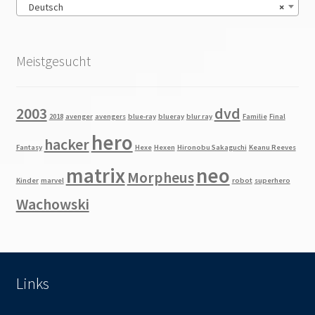
Deutsch
×
Meistgesucht
2003
dvd
2018
avenger
avengers
blue-ray
blueray
blur ray
Familie
Final
hero
hacker
Fantasy
Hexe
Hexen
Hironobu Sakaguchi
Keanu Reeves
matrix
neo
Morpheus
Kinder
marvel
robot
superhero
Wachowski
Links