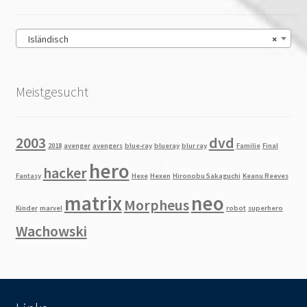
Isländisch
×
Meistgesucht
2003
dvd
2018
avenger
avengers
blue-ray
blueray
blur ray
Familie
Final
hero
hacker
Fantasy
Hexe
Hexen
Hironobu Sakaguchi
Keanu Reeves
matrix
neo
Morpheus
Kinder
marvel
robot
superhero
Wachowski