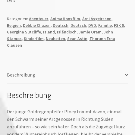
DVD
Kategorien:
Abenteuer
,
Animationsfilm
,
Árni Ásgeirsson
,
Belgien
,
Debbie Chazen
,
Deutsch
,
Deutsch
,
DVD
,
Familie
,
FSK 0
,
Georgina Sutcliffe
,
Island
,
Isländisch
,
Jamie Oram
,
John
Stamos
,
Kinderfilm
,
Neuheiten
,
Sean Astin
,
Thorunn Erna
Clausen
Beschreibung
Beschreibung
Der junge Goldregenpfeifer Ploey träumt davon, einmal
den Schwarm seiner Artgenossen in Richtung Süden
anzuführen – so wie sein Vater. Doch als die Zugvögel kurz
vor dem Wintereinbruch losfliegen, bleibt der verspielte