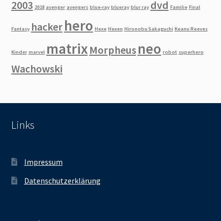
2003
dvd
2018
avenger
avengers
blue-ray
blueray
blur ray
Familie
Final
hero
hacker
Fantasy
Hexe
Hexen
Hironobu Sakaguchi
Keanu Reeves
matrix
neo
Morpheus
Kinder
marvel
robot
superhero
Wachowski
Links
Impressum
Datenschutzerklärung