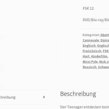
FSK 12
DVD/Blu-ray/Bl
Kategorien:
Aben
Cannavale
,
Däni
Englisch
,
Englisc
Französisch
,
FSK
Hart
,
Kinderfilm
,
Missi Pyle
,
Nick 
Russisch
,
Schwed
Beschreibung
chreibung
Vier Teenager entdecken beim