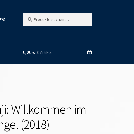
Suchen
Suchen
ung
nach:
0,00
€
0 Artikel
i: Willkommen im
gel (2018)