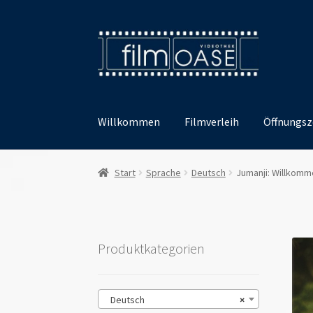
Zur
Zum
Navigation
Inhalt
springen
springen
Willkommen
Filmverleih
Öffnungsz
Start
Sprache
Deutsch
Jumanji: Willkomm
Produktkategorien
Deutsch
×