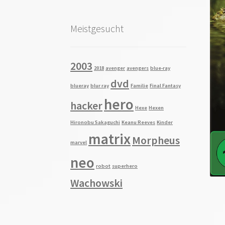
Meistgesucht
2003
2018
avenger
avengers
blue-ray
dvd
blueray
blur ray
Familie
Final Fantasy
hero
hacker
Hexe
Hexen
Hironobu Sakaguchi
Keanu Reeves
Kinder
matrix
Morpheus
marvel
neo
robot
superhero
Wachowski