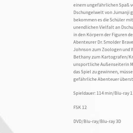
einem ungefährlichen Spaß vo
Dschungelwelt von Jumanji g
bekommen es die Schüler mi
unendlichen Vielfalt an Dschu
in den Körpern der Figuren d
Abenteurer Dr. Smolder Brave
Johnson zum Zoologen und Wa
Bethany zum Kartografen/Kry
unsportliche Außenseiterin 
das Spiel zu gewinnen, müssen
gefährliche Abenteuer über
Spieldauer: 114 min/Blu-ray 
FSK 12
DVD/Blu-ray/Blu-ray 3D