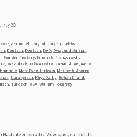
u-ray 3D
teuer
,
Action
,
Blu-ray
,
Blu-ray 3D
,
Bobby
sch
,
Deutsch
,
Deutsch
,
DVD
,
Dwayne Johnson
,
h
,
Familie
,
Fantasy
,
Finnisch
,
Französisch
,
 12
,
Jack Black
,
Jake Kasdan
,
Karen Gillan
,
Kevin
Komödie
,
Marc Evan Jackson
,
Maribeth Monroe
,
Jonas
,
Norwegisch
,
Rhys Darby
,
Rohan Chand
,
isch
,
Türkisch
,
USA
,
William Tokarsky
 Nachsitzen ein altes Videospiel, doch statt