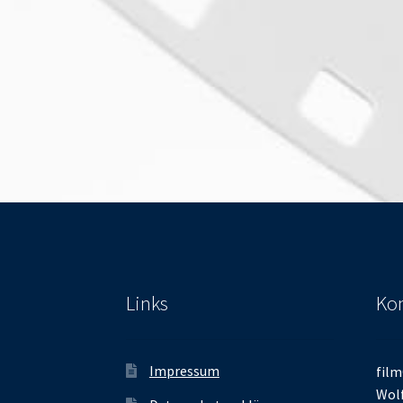
Links
Kon
Impressum
film
Wolf