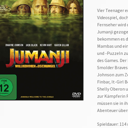
Vier Teenager e
Videospiel, doc
Fernseher wird 
Jumanji gezoge
bekommen es di
Mambas und eine
und -Puzzeln zu
des Games. Der 
Smolder Braves
Johnson zum Zo
Finbar, It-Gir
Shelly Oberon u
zur Kämpferin 
müssen sie in i
Abenteuer übe
Spieldauer: 114