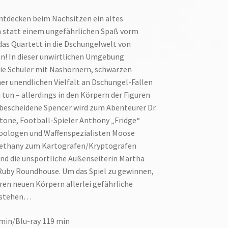
ntdecken beim Nachsitzen ein altes
h statt einem ungefährlichen Spaß vorm
das Quartett in die Dschungelwelt von
n! In dieser unwirtlichen Umgebung
e Schüler mit Nashörnern, schwarzen
r unendlichen Vielfalt an Dschungel-Fallen
 tun – allerdings in den Körpern der Figuren
bescheidene Spencer wird zum Abenteurer Dr.
tone, Football-Spieler Anthony „Fridge“
ologen und Waffenspezialisten Moose
l Bethany zum Kartografen/Kryptografen
nd die unsportliche Außenseiterin Martha
Ruby Roundhouse. Um das Spiel zu gewinnen,
hren neuen Körpern allerlei gefährliche
rstehen…
 min/Blu-ray 119 min