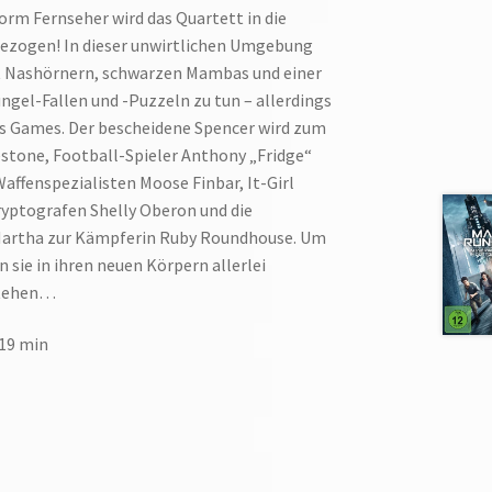
rm Fernseher wird das Quartett in die
ezogen! In dieser unwirtlichen Umgebung
t Nashörnern, schwarzen Mambas und einer
ngel-Fallen und -Puzzeln zu tun – allerdings
es Games. Der bescheidene Spencer wird zum
stone, Football-Spieler Anthony „Fridge“
ffenspezialisten Moose Finbar, It-Girl
ptografen Shelly Oberon und die
Martha zur Kämpferin Ruby Roundhouse. Um
 sie in ihren neuen Körpern allerlei
stehen…
119 min