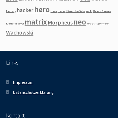
hero
hacker
Fantasy
Hexe
Hexen
Hironobu Sakaguchi
Keanu Reeves
matrix
neo
Morpheus
Kinder
marvel
robot
superhero
Wachowski
Links
Impressum
Datenschutzerklärung
Kontakt