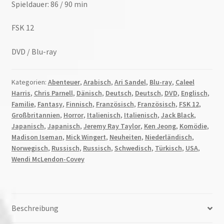
Spieldauer: 86 / 90 min
FSK 12
DVD / Blu-ray
Kategorien:
Abenteuer
,
Arabisch
,
Ari Sandel
,
Blu-ray
,
Caleel
Harris
,
Chris Parnell
,
Dänisch
,
Deutsch
,
Deutsch
,
DVD
,
Englisch
,
Familie
,
Fantasy
,
Finnisch
,
Französisch
,
Französisch
,
FSK 12
,
Großbritannien
,
Horror
,
Italienisch
,
Italienisch
,
Jack Black
,
Japanisch
,
Japanisch
,
Jeremy Ray Taylor
,
Ken Jeong
,
Komödie
,
Madison Iseman
,
Mick Wingert
,
Neuheiten
,
Niederländisch
,
Norwegisch
,
Russisch
,
Russisch
,
Schwedisch
,
Türkisch
,
USA
,
Wendi McLendon-Covey
Beschreibung