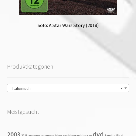
Solo: A Star Wars Story (2018)
Produktkategorien
Italienisch
×
Meistgesucht
2003
dvd
2018
avenger
avengers
blue-ray
blueray
blur ray
Familie
Final