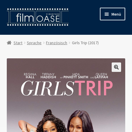
Zur
Zum
Menü
Navigation
Inhalt
springen
springen
Willkommen
Start
Sprache
Französisch
Girls Trip (2017)
Filmverleih
Öffnungszeiten
Preise
Kontakt