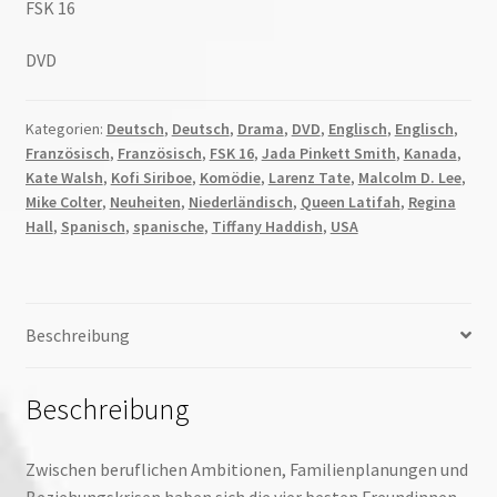
FSK 16
DVD
Kategorien:
Deutsch
,
Deutsch
,
Drama
,
DVD
,
Englisch
,
Englisch
,
Französisch
,
Französisch
,
FSK 16
,
Jada Pinkett Smith
,
Kanada
,
Kate Walsh
,
Kofi Siriboe
,
Komödie
,
Larenz Tate
,
Malcolm D. Lee
,
Mike Colter
,
Neuheiten
,
Niederländisch
,
Queen Latifah
,
Regina
Hall
,
Spanisch
,
spanische
,
Tiffany Haddish
,
USA
Beschreibung
Beschreibung
Zwischen beruflichen Ambitionen, Familienplanungen und