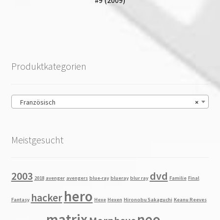
Produktkategorien
Französisch
×
Meistgesucht
2003
dvd
2018
avenger
avengers
blue-ray
blueray
blur ray
Familie
Final
hero
hacker
Fantasy
Hexe
Hexen
Hironobu Sakaguchi
Keanu Reeves
matrix
neo