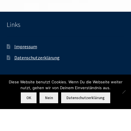
Links
Impressum
Datenschutzerklärung
Kontakt
Diese Website benutzt Cookies. Wenn Du die Webseite weiter
nutzt, gehen wir von Deinem Einverständnis aus.
0
OK
Nein
Datenschutzerklärung
Suchen
Suchen
filmOASE Leipzig
nach:
Wolfgang Heinze Straße 9
04277 Leipzig