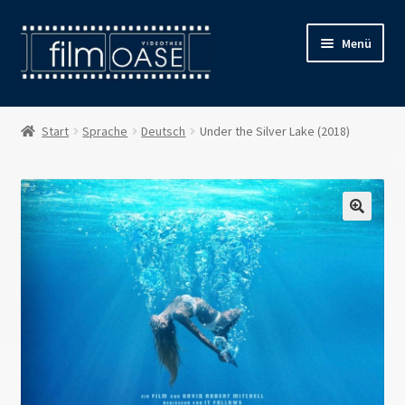
Zur
Zum
Menü
Navigation
Inhalt
springen
springen
Willkommen
Start
Sprache
Deutsch
Under the Silver Lake (2018)
Filmverleih
Öffnungszeiten
Preise
Kontakt