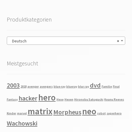
Produktkategorien
Deutsch
×
Meistgesucht
2003
dvd
2018
avenger
avengers
blue-ray
blueray
blur ray
Familie
Final
hero
hacker
Fantasy
Hexe
Hexen
Hironobu Sakaguchi
Keanu Reeves
matrix
neo
Morpheus
Kinder
marvel
robot
superhero
Wachowski