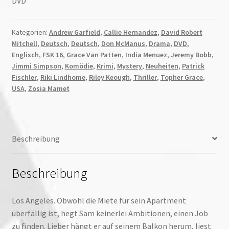
DVD
Kategorien:
Andrew Garfield
,
Callie Hernandez
,
David Robert
Mitchell
,
Deutsch
,
Deutsch
,
Don McManus
,
Drama
,
DVD
,
Englisch
,
FSK 16
,
Grace Van Patten
,
India Menuez
,
Jeremy Bobb
,
Jimmi Simpson
,
Komödie
,
Krimi
,
Mystery
,
Neuheiten
,
Patrick
Fischler
,
Riki Lindhome
,
Riley Keough
,
Thriller
,
Topher Grace
,
USA
,
Zosia Mamet
Beschreibung
Beschreibung
Los Angeles. Obwohl die Miete für sein Apartment
überfällig ist, hegt Sam keinerlei Ambitionen, einen Job
zu finden. Lieber hängt er auf seinem Balkon herum, liest