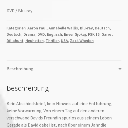
DVD / Blu-ray
Kategorien:
Aaron Paul
,
Annabelle Wallis
,
Blu-ray
,
Deutsch
,
Deutsch
,
Drama
,
DVD
,
Englisch
,
Enver Gjokaj
,
FSK 16
,
Garret
Dillahunt
,
Neuheiten
,
Thriller
,
USA
,
Zack Whedon
Beschreibung
Beschreibung
Kein Abschiedsbrief, kein Hinweis auf eine Entführung,
keine Vorwarnung: Von einem Tag auf den anderen
verschwand Davids Freundin spurlos aus seinem Leben.
Gerade als David dabei ist, nach über einem Jahr die