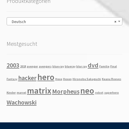
Produktkategorien
Deutsch
×
Meistgesucht
2003
dvd
2018
avenger
avengers
blue-ray
blueray
blur ray
Familie
Final
hero
hacker
Fantasy
Hexe
Hexen
Hironobu Sakaguchi
Keanu Reeves
matrix
neo
Morpheus
Kinder
marvel
robot
superhero
Wachowski