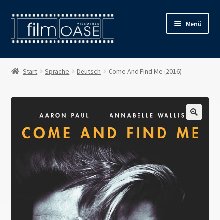
Zur
Zum
Menü
Navigation
Inhalt
springen
springen
Willkommen
Start
Sprache
Deutsch
Come And Find Me (2016)
Filmverleih
Öffnungszeiten
Preise
Kontakt