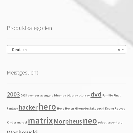
Produktkategorien
Deutsch
×
Meistgesucht
2003
dvd
2018
avenger
avengers
blue-ray
blueray
blur ray
Familie
Final
hero
hacker
Fantasy
Hexe
Hexen
Hironobu Sakaguchi
Keanu Reeves
matrix
neo
Morpheus
Kinder
marvel
robot
superhero
Wachowski