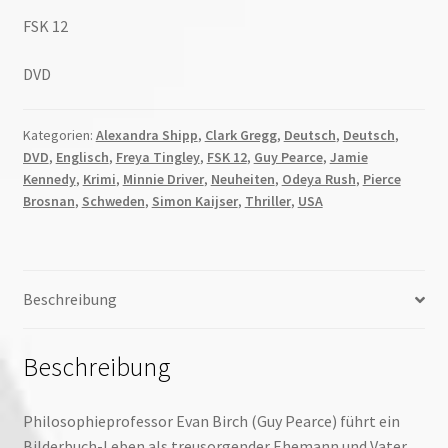
FSK 12
DVD
Kategorien:
Alexandra Shipp
,
Clark Gregg
,
Deutsch
,
Deutsch
,
DVD
,
Englisch
,
Freya Tingley
,
FSK 12
,
Guy Pearce
,
Jamie
Kennedy
,
Krimi
,
Minnie Driver
,
Neuheiten
,
Odeya Rush
,
Pierce
Brosnan
,
Schweden
,
Simon Kaijser
,
Thriller
,
USA
Beschreibung
Beschreibung
Philosophieprofessor Evan Birch (Guy Pearce) führt ein
Bilderbuch-Leben als treusorgender Ehemann und Vater.