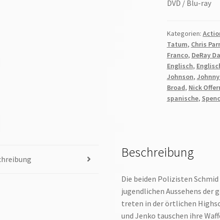
DVD / Blu-ray
Kategorien:
Actio
Tatum
,
Chris Par
Franco
,
DeRay Da
Englisch
,
Englisc
Johnson
,
Johnny
Broad
,
Nick Offe
spanische
,
Spenc
Beschreibung
chreibung
Die beiden Polizisten Schmid
jugendlichen Aussehens der 
treten in der örtlichen High
und Jenko tauschen ihre Waf