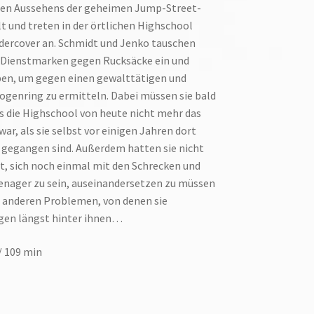
chen Aussehens der geheimen Jump-Street-
lt und treten in der örtlichen Highschool
dercover an. Schmidt und Jenko tauschen
d Dienstmarken gegen Rucksäcke ein und
eben, um gegen einen gewalttätigen und
ogenring zu ermitteln. Dabei müssen sie bald
ss die Highschool von heute nicht mehr das
 war, als sie selbst vor einigen Jahren dort
 gegangen sind. Außerdem hatten sie nicht
, sich noch einmal mit den Schrecken und
enager zu sein, auseinandersetzen zu müssen
n anderen Problemen, von denen sie
ägen längst hinter ihnen…
/ 109 min