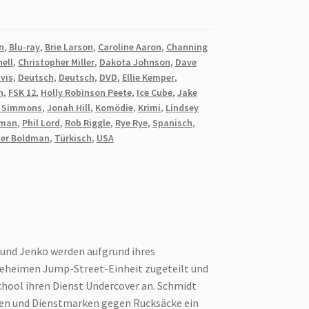
n
,
Blu-ray
,
Brie Larson
,
Caroline Aaron
,
Channing
nell
,
Christopher Miller
,
Dakota Johnson
,
Dave
vis
,
Deutsch
,
Deutsch
,
DVD
,
Ellie Kemper
,
h
,
FSK 12
,
Holly Robinson Peete
,
Ice Cube
,
Jake
 Simmons
,
Jonah Hill
,
Komödie
,
Krimi
,
Lindsey
rman
,
Phil Lord
,
Rob Riggle
,
Rye Rye
,
Spanisch
,
er Boldman
,
Türkisch
,
USA
 und Jenko werden aufgrund ihres
geheimen Jump-Street-Einheit zugeteilt und
school ihren Dienst Undercover an. Schmidt
fen und Dienstmarken gegen Rucksäcke ein