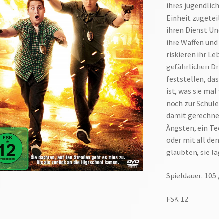
ihres jugendli
Einheit zugetei
ihren Dienst Un
ihre Waffen un
riskieren ihr L
gefährlichen Dr
feststellen, da
ist, was sie mal
noch zur Schule
damit gerechnet
Ängsten, ein Te
oder mit all de
glaubten, sie l
Spieldauer: 105 
FSK 12