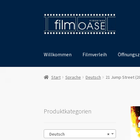
Zur
Zum
Navigation
Inhalt
springen
springen
Willkommen
Filmverleih
Öffnungsz
Start
Sprache
Deutsch
21 Jump Street (2
Produktkategorien
Deutsch
×