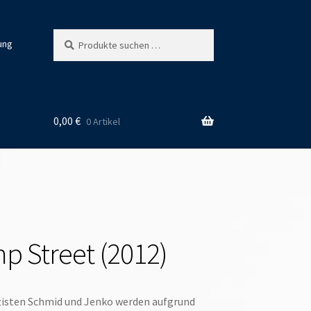
Suchen
Suchen
ung
nach:
0,00
€
0 Artikel
p Street (2012)
zisten Schmid und Jenko werden aufgrund