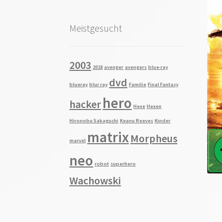
Meistgesucht
2003
2018
avenger
avengers
blue-ray
dvd
blueray
blur ray
Familie
Final Fantasy
hero
hacker
Hexe
Hexen
Hironobu Sakaguchi
Keanu Reeves
Kinder
matrix
Morpheus
marvel
neo
robot
superhero
Wachowski