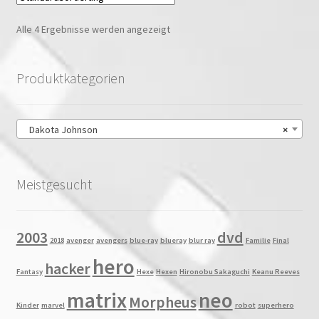
Alle 4 Ergebnisse werden angezeigt
Produktkategorien
Dakota Johnson
×
Meistgesucht
2003
dvd
2018
avenger
avengers
blue-ray
blueray
blur ray
Familie
Final
hero
hacker
Fantasy
Hexe
Hexen
Hironobu Sakaguchi
Keanu Reeves
matrix
neo
Morpheus
Kinder
marvel
robot
superhero