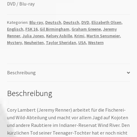
DVD / Blu-ray
Kategorien:
Blu-ray
,
Deutsch
,
Deutsch
,
DVD
,
Elizabeth Olsen
,
Englisch
,
FSK 16
,
Gil Birmingham
,
Graham Greene
,
Jeremy
Renner
,
Julia Jones
,
Kelsey Asbille
,
Krimi
,
Martin Sensmeier
,
Mystery
,
Neuheiten
,
Taylor Sheridan
,
USA
,
Western
Beschreibung
Beschreibung
Cory Lambert (Jeremy Renner) arbeitet für die Fischerei-
und Wild-Abteilung und macht vor allem Jagd auf Kojoten
und andere Raubtiere im Indianer-Reservat Wind River. Den
kürzlichen Tod seiner Teenager-Tochter hat er noch nicht