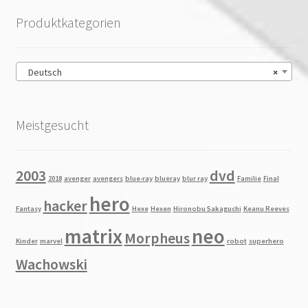
Produktkategorien
Deutsch
×
Meistgesucht
2003
dvd
2018
avenger
avengers
blue-ray
blueray
blur ray
Familie
Final
hero
hacker
Fantasy
Hexe
Hexen
Hironobu Sakaguchi
Keanu Reeves
matrix
neo
Morpheus
Kinder
marvel
robot
superhero
Wachowski