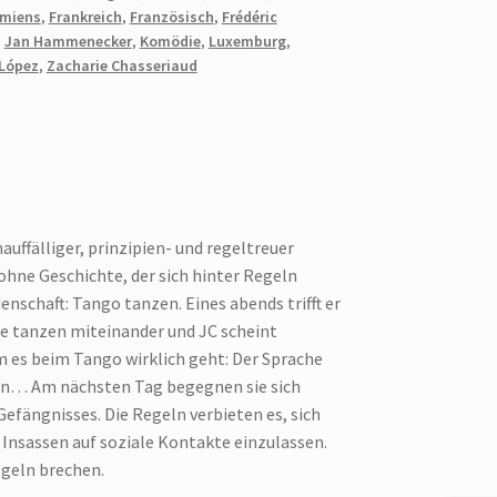
amiens
,
Frankreich
,
Französisch
,
Frédéric
,
Jan Hammenecker
,
Komödie
,
Luxemburg
,
 López
,
Zacharie Chasseriaud
auffälliger, prinzipien- und regeltreuer
ohne Geschichte, der sich hinter Regeln
denschaft: Tango tanzen. Eines abends trifft er
Sie tanzen miteinander und JC scheint
 es beim Tango wirklich geht: Der Sprache
en… Am nächsten Tag begegnen sie sich
efängnisses. Die Regeln verbieten es, sich
Insassen auf soziale Kontakte einzulassen.
egeln brechen.