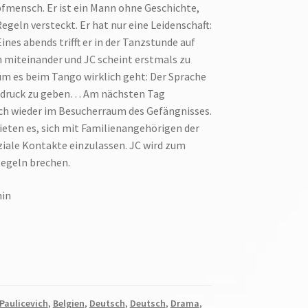
fmensch. Er ist ein Mann ohne Geschichte,
Regeln versteckt. Er hat nur eine Leidenschaft:
nes abends trifft er in der Tanzstunde auf
en miteinander und JC scheint erstmals zu
m es beim Tango wirklich geht: Der Sprache
sdruck zu geben… Am nächsten Tag
ch wieder im Besucherraum des Gefängnisses.
ieten es, sich mit Familienangehörigen der
ziale Kontakte einzulassen. JC wird zum
Regeln brechen.
min
Paulicevich
,
Belgien
,
Deutsch
,
Deutsch
,
Drama
,