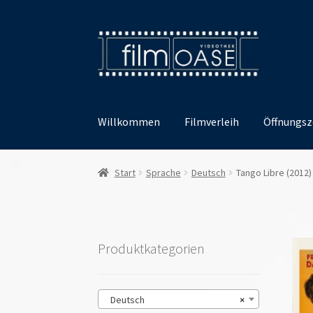
Zur
Zum
Navigation
Inhalt
springen
springen
Willkommen
Filmverleih
Öffnungsz
Start
Sprache
Deutsch
Tango Libre (2012)
Produktkategorien
Deutsch
×