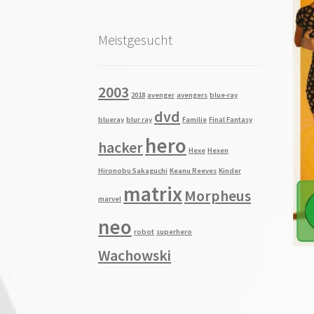
Meistgesucht
2003
2018
avenger
avengers
blue-ray
dvd
blueray
blur ray
Familie
Final Fantasy
hero
hacker
Hexe
Hexen
Hironobu Sakaguchi
Keanu Reeves
Kinder
matrix
Morpheus
marvel
neo
robot
superhero
Wachowski