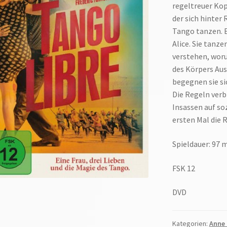
regeltreuer Kop
der sich hinter 
Tango tanzen. Ei
Alice. Sie tanz
verstehen, woru
des Körpers Au
begegnen sie si
Die Regeln verb
Insassen auf so
ersten Mal die 
Spieldauer: 97 
FSK 12
DVD
Kategorien:
Anne 