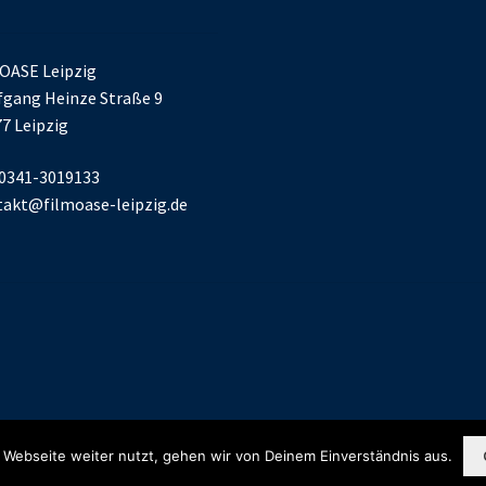
OASE Leipzig
gang Heinze Straße 9
7 Leipzig
 0341-3019133
akt@filmoase-leipzig.de
 Webseite weiter nutzt, gehen wir von Deinem Einverständnis aus.