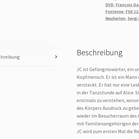
DVD
,
François D
Fonteyne
,
FSK 12
Neuheiten
,
Sergi
Beschreibung
chreibung
JC ist Gefängniswärter, ein un
Kopfmensch. Er ist ein Mann 
versteckt. Er hat nur eine Lei
in der Tanzstunde auf Alice. 
erstmals zu verstehen, worum
des Körpers Ausdruck zu geb
wieder im Besucherraum des G
mit Familienangehörigen der 
JC wird zum ersten Mal die R