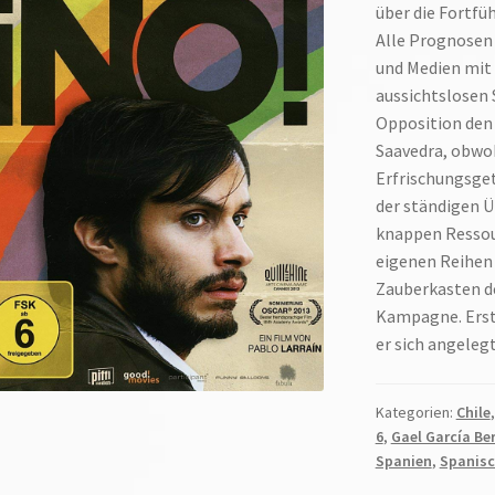
über die Fortfü
Alle Prognosen 
und Medien mit e
aussichtslosen 
Opposition den
Saavedra, obwoh
Erfrischungsget
der ständigen 
knappen Ressou
eigenen Reihen
Zauberkasten de
Kampagne. Erst
er sich angelegt
Kategorien:
Chile
6
,
Gael García Be
Spanien
,
Spanis