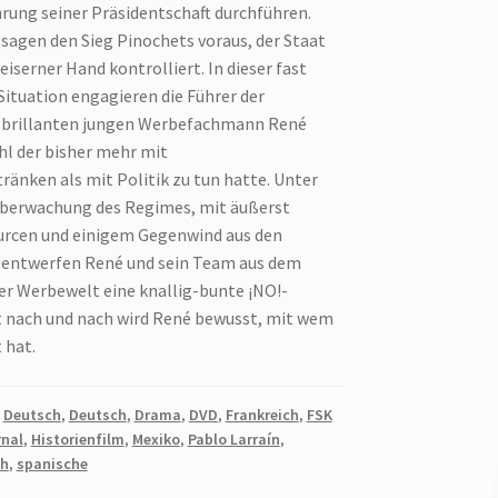
hrung seiner Präsidentschaft durchführen.
sagen den Sieg Pinochets voraus, der Staat
iserner Hand kontrolliert. In dieser fast
Situation engagieren die Führer der
 brillanten jungen Werbefachmann René
l der bisher mehr mit
ränken als mit Politik zu tun hatte. Unter
Überwachung des Regimes, mit äußerst
rcen und einigem Gegenwind aus den
 entwerfen René und sein Team aus dem
r Werbewelt eine knallig-bunte ¡NO!-
 nach und nach wird René bewusst, mit wem
 hat.
,
Deutsch
,
Deutsch
,
Drama
,
DVD
,
Frankreich
,
FSK
rnal
,
Historienfilm
,
Mexiko
,
Pablo Larraín
,
ch
,
spanische