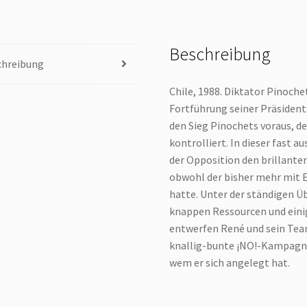
Beschreibung
chreibung
Chile, 1988. Diktator Pinoch
Fortführung seiner Präsident
den Sieg Pinochets voraus, d
kontrolliert. In dieser fast a
der Opposition den brillant
obwohl der bisher mehr mit E
hatte. Unter der ständigen 
knappen Ressourcen und ein
entwerfen René und sein Tea
knallig-bunte ¡NO!-Kampagne
wem er sich angelegt hat.