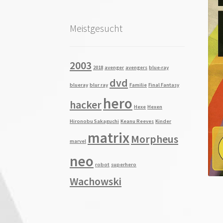
Meistgesucht
2003
2018
avenger
avengers
blue-ray
dvd
blueray
blur ray
Familie
Final Fantasy
hero
hacker
Hexe
Hexen
Hironobu Sakaguchi
Keanu Reeves
Kinder
matrix
Morpheus
marvel
neo
robot
superhero
Wachowski