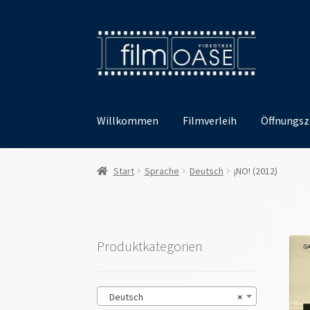
Zur
Zum
Navigation
Inhalt
springen
springen
Willkommen
Filmverleih
Öffnungsz
Start
Sprache
Deutsch
¡NO! (2012)
Produktkategorien
Deutsch
×