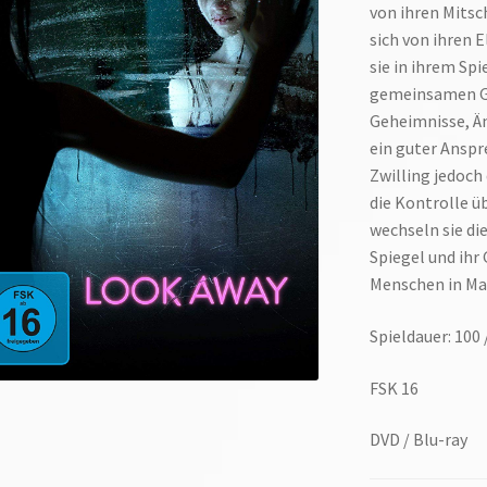
von ihren Mitsc
sich von ihren 
sie in ihrem Spi
gemeinsamen Geb
Geheimnisse, Än
ein guter Anspr
Zwilling jedoch
die Kontrolle ü
wechseln sie die
Spiegel und ihr 
Menschen in Ma
Spieldauer: 100 
FSK 16
DVD / Blu-ray