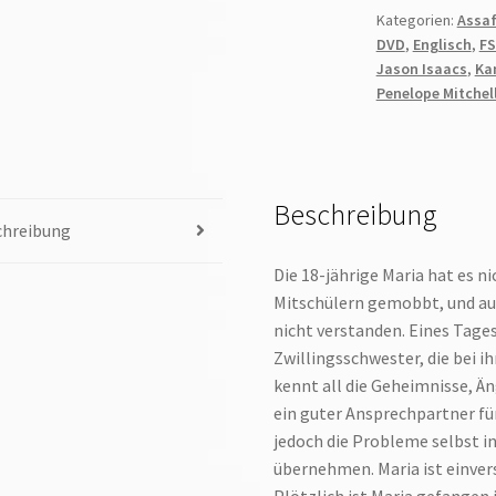
Kategorien:
Assaf
DVD
,
Englisch
,
FS
Jason Isaacs
,
Ka
Penelope Mitchel
Beschreibung
chreibung
Die 18-jährige Maria hat es nic
Mitschülern gemobbt, und auc
nicht verstanden. Eines Tages
Zwillingsschwester, die bei 
kennt all die Geheimnisse, Ä
ein guter Ansprechpartner fü
jedoch die Probleme selbst i
übernehmen. Maria ist einvers
Plötzlich ist Maria gefangen