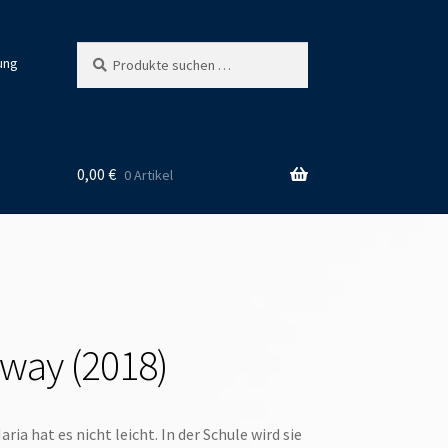
Suchen
Suchen
ung
nach:
0,00
€
0 Artikel
way (2018)
aria hat es nicht leicht. In der Schule wird sie