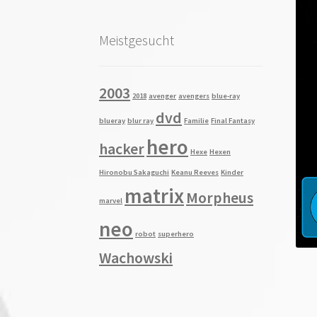
Meistgesucht
2003
2018
avenger
avengers
blue-ray
dvd
blueray
blur ray
Familie
Final Fantasy
hero
hacker
Hexe
Hexen
Hironobu Sakaguchi
Keanu Reeves
Kinder
matrix
Morpheus
marvel
neo
robot
superhero
Wachowski