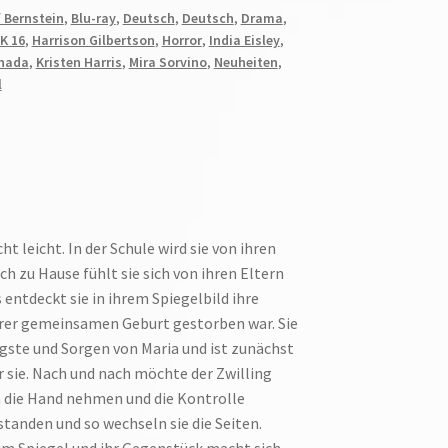
 Bernstein
,
Blu-ray
,
Deutsch
,
Deutsch
,
Drama
,
K 16
,
Harrison Gilbertson
,
Horror
,
India Eisley
,
nada
,
Kristen Harris
,
Mira Sorvino
,
Neuheiten
,
l
ht leicht. In der Schule wird sie von ihren
h zu Hause fühlt sie sich von ihren Eltern
 entdeckt sie in ihrem Spiegelbild ihre
ihrer gemeinsamen Geburt gestorben war. Sie
ngste und Sorgen von Maria und ist zunächst
r sie. Nach und nach möchte der Zwilling
n die Hand nehmen und die Kontrolle
tanden und so wechseln sie die Seiten.
 im Spiegel und ihr Gegenstück macht sich