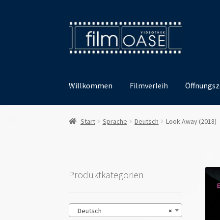
Zur
Zum
Navigation
Inhalt
springen
springen
Willkommen
Filmverleih
Öffnungsz
Start
Sprache
Deutsch
Look Away (2018)
Produktkategorien
Deutsch
×