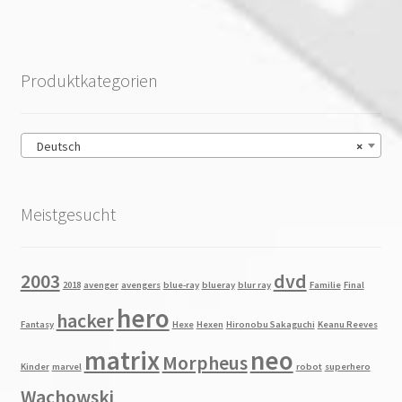
Produktkategorien
Deutsch
×
Meistgesucht
2003
dvd
2018
avenger
avengers
blue-ray
blueray
blur ray
Familie
Final
hero
hacker
Fantasy
Hexe
Hexen
Hironobu Sakaguchi
Keanu Reeves
matrix
neo
Morpheus
Kinder
marvel
robot
superhero
Wachowski