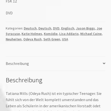
FSK 12
DVD
Kategorien:
Deutsch
,
Deutsch
,
DVD
,
Englisch
,
Jason Biggs
,
Joe
Syracuse
,
Katie Holmes
,
Komödie
,
Lisa Addario
,
Michael Caine
,
Neuheiten
,
Odeya Rush
,
Seth Green
,
USA
Beschreibung
Beschreibung
Tatiana Mills (Odeya Rush) ist ein typischer Teenager. Sie
fühlt sich von der Welt komplett unverstanden und das
Leben als Schülerin in der amerikanischen Vorstadt ödet