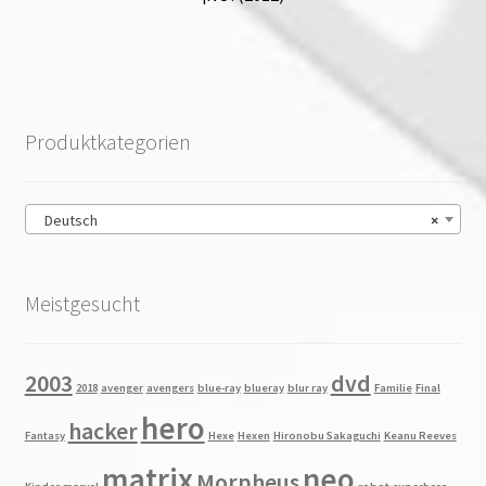
Produktkategorien
Deutsch
×
Meistgesucht
2003
dvd
2018
avenger
avengers
blue-ray
blueray
blur ray
Familie
Final
hero
hacker
Fantasy
Hexe
Hexen
Hironobu Sakaguchi
Keanu Reeves
matrix
neo
Morpheus