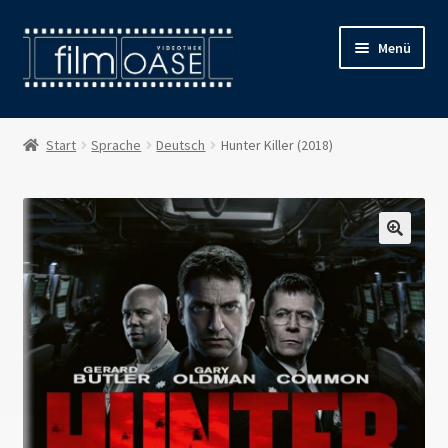
Zur
Zum
Menü
Navigation
Inhalt
springen
springen
Willkommen
Start
Sprache
Deutsch
Hunter Killer (2018)
Filmverleih
Öffnungszeiten
Preise
Kontakt