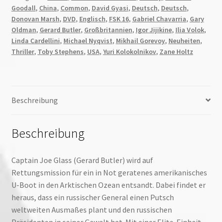
Goodall
,
China
,
Common
,
David Gyasi
,
Deutsch
,
Deutsch
,
Donovan Marsh
,
DVD
,
Englisch
,
FSK 16
,
Gabriel Chavarria
,
Gary
Oldman
,
Gerard Butler
,
Großbritannien
,
Igor Jijikine
,
Ilia Volok
,
Linda Cardellini
,
Michael Nyqvist
,
Mikhail Gorevoy
,
Neuheiten
,
Thriller
,
Toby Stephens
,
USA
,
Yuri Kolokolnikov
,
Zane Holtz
Beschreibung
Beschreibung
Captain Joe Glass (Gerard Butler) wird auf
Rettungsmission für ein in Not geratenes amerikanisches
U-Boot in den Arktischen Ozean entsandt. Dabei findet er
heraus, dass ein russischer General einen Putsch
weltweiten Ausmaßes plant und den russischen