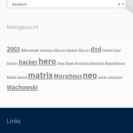
Deutsch
×
Meistgesucht
2003
dvd
2018
avenger
avengers
blue-ray
blueray
blur ray
Familie
Final
hero
hacker
Fantasy
Hexe
Hexen
Hironobu Sakaguchi
Keanu Reeves
matrix
neo
Morpheus
Kinder
marvel
robot
superhero
Wachowski
Links