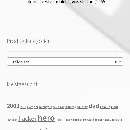
…denn sie wissen nicht, was sie tun (1955)
Produktkategorien
Italienisch
×
Meistgesucht
2003
dvd
2018
avenger
avengers
blue-ray
blueray
blur ray
Familie
Final
hero
hacker
Fantasy
Hexe
Hexen
Hironobu Sakaguchi
Keanu Reeves