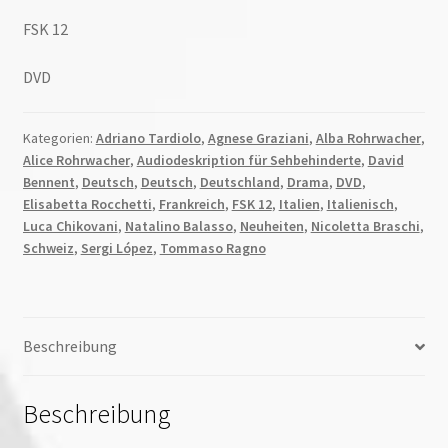
FSK 12
DVD
Kategorien:
Adriano Tardiolo
,
Agnese Graziani
,
Alba Rohrwacher
,
Alice Rohrwacher
,
Audiodeskription für Sehbehinderte
,
David
Bennent
,
Deutsch
,
Deutsch
,
Deutschland
,
Drama
,
DVD
,
Elisabetta Rocchetti
,
Frankreich
,
FSK 12
,
Italien
,
Italienisch
,
Luca Chikovani
,
Natalino Balasso
,
Neuheiten
,
Nicoletta Braschi
,
Schweiz
,
Sergi López
,
Tommaso Ragno
Beschreibung
Beschreibung