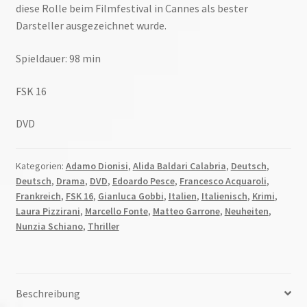
diese Rolle beim Filmfestival in Cannes als bester
Darsteller ausgezeichnet wurde.
Spieldauer: 98 min
FSK 16
DVD
Kategorien:
Adamo Dionisi
,
Alida Baldari Calabria
,
Deutsch
,
Deutsch
,
Drama
,
DVD
,
Edoardo Pesce
,
Francesco Acquaroli
,
Frankreich
,
FSK 16
,
Gianluca Gobbi
,
Italien
,
Italienisch
,
Krimi
,
Laura Pizzirani
,
Marcello Fonte
,
Matteo Garrone
,
Neuheiten
,
Nunzia Schiano
,
Thriller
Beschreibung