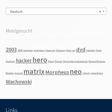
Deutsch
×
Meistgesucht
2003
dvd
2018
avenger
avengers
blue-ray
blueray
blur ray
Familie
Final
hero
hacker
Fantasy
Hexe
Hexen
Hironobu Sakaguchi
Keanu Reeves
matrix
neo
Morpheus
Kinder
marvel
robot
superhero
Wachowski
Links