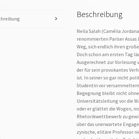
Beschreibung
chreibung
Neila Salah (Camélia Jordana)
renommierten Pariser Assas
Weg, sich endlich ihren groß
Doch schon am ersten Tag läuf
Ausgerechnet zur Vorlesung v
der für sein provokantes Ver
ist. In seiner so gar nicht po
Studentin vor versammeltem 
Begegnung bleibt nicht ohne 
Universitätsleitung vor die Wa
oder er glättet die Wogen, in
Rhetorikwettbewerb zu gewinn
über das unerwartete Engagem
zynische, elitäre Professor n