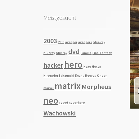
Meistgesucht
2003
2018
avenger
avengers
blue-ray
dvd
blueray
blur ray
Familie
Final Fantasy
hero
hacker
Hexe
Hexen
Hironobu Sakaguchi
Keanu Reeves
Kinder
matrix
Morpheus
marvel
neo
robot
superhero
Wachowski