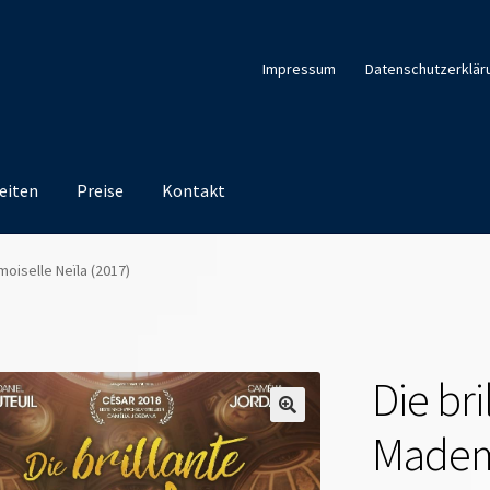
Impressum
Datenschutzerklär
eiten
Preise
Kontakt
moiselle Neïla (2017)
Die bri
Mademo