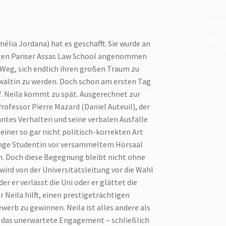
élia Jordana) hat es geschafft. Sie wurde an
en Pariser Assas Law School angenommen
 Weg, sich endlich ihren großen Traum zu
wältin zu werden. Doch schon am ersten Tag
ief. Neila kommt zu spät. Ausgerechnet zur
rofessor Pierre Mazard (Daniel Auteuil), der
antes Verhalten und seine verbalen Ausfälle
seiner so gar nicht politisch-korrekten Art
unge Studentin vor versammeltem Hörsaal
n. Doch diese Begegnung bleibt nicht ohne
wird von der Universitätsleitung vor die Wahl
er er verlässt die Uni oder er glättet die
 Neila hilft, einen prestigeträchtigen
erb zu gewinnen. Neila ist alles andere als
 das unerwartete Engagement – schließlich