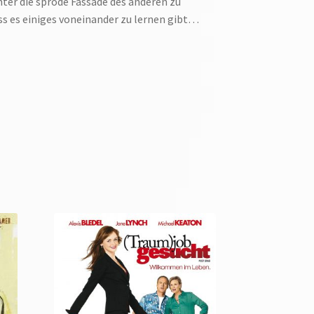
inter die spröde Fassade des anderen zu
ass es einiges voneinander zu lernen gibt…