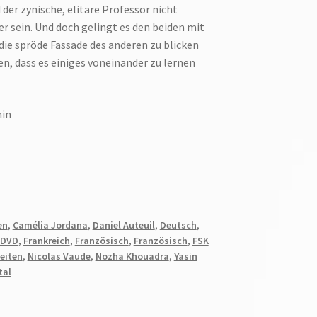
 der zynische, elitäre Professor nicht
er sein. Und doch gelingt es den beiden mit
 die spröde Fassade des anderen zu blicken
en, dass es einiges voneinander zu lernen
min
en
,
Camélia Jordana
,
Daniel Auteuil
,
Deutsch
,
DVD
,
Frankreich
,
Französisch
,
Französisch
,
FSK
eiten
,
Nicolas Vaude
,
Nozha Khouadra
,
Yasin
tal