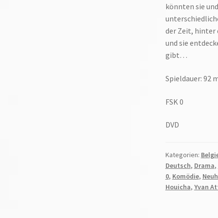
könnten sie und
unterschiedlich
der Zeit, hinter
und sie entdeck
gibt…
Spieldauer: 92 
FSK 0
DVD
Kategorien:
Belgi
Deutsch
,
Drama
,
0
,
Komödie
,
Neuh
Houicha
,
Yvan At