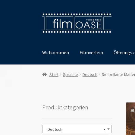
Zur
Zum
Navigation
Inhalt
springen
springen
Willkommen
Filmverleih
Öffnungsz
Start
Sprache
Deutsch
Die brillante Made
Produktkategorien
Deutsch
×