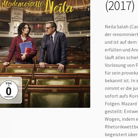
(2017)
Neila Salah (Cam
der renommiert
und ist auf dem
erfüllen und An
läuft alles sch
Vorlesung von P
für sein provok
bekannt ist. In 
nimmt er die j
sofort aufs Kor
Folgen. Mazard 
gestellt: Entwed
Wogen, indem er
Rhetorikwettbew
begeistert über