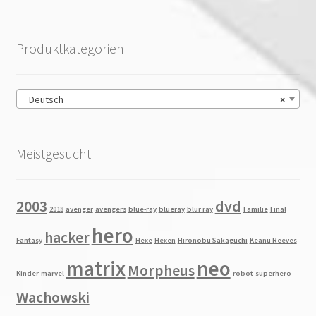
Produktkategorien
Deutsch
×
Meistgesucht
2003
dvd
2018
avenger
avengers
blue-ray
blueray
blur ray
Familie
Final
hero
hacker
Fantasy
Hexe
Hexen
Hironobu Sakaguchi
Keanu Reeves
matrix
neo
Morpheus
Kinder
marvel
robot
superhero
Wachowski