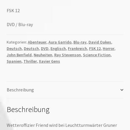
FSK 12
DVD / Blu-ray
Kategorien:
Abenteuer
,
Aura Garrido
,
Blu-ray
,
David Oakes
,
Deutsch
,
Deutsch
,
DVD
,
Englisch
,
Frankreich
,
FSK 12
,
Horror
,
John Benfield
,
Neuheiten
,
Ray Stevenson
,
Science Fiction
,
Spanien
,
Thriller
,
Xavier Gens
Beschreibung
Beschreibung
Wetteroffizier Friend wird bei Leuchtturmwärter Gruner