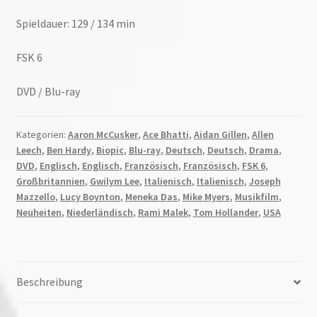
Spieldauer: 129 / 134 min
FSK 6
DVD / Blu-ray
Kategorien:
Aaron McCusker
,
Ace Bhatti
,
Aidan Gillen
,
Allen
Leech
,
Ben Hardy
,
Biopic
,
Blu-ray
,
Deutsch
,
Deutsch
,
Drama
,
DVD
,
Englisch
,
Englisch
,
Französisch
,
Französisch
,
FSK 6
,
Großbritannien
,
Gwilym Lee
,
Italienisch
,
Italienisch
,
Joseph
Mazzello
,
Lucy Boynton
,
Meneka Das
,
Mike Myers
,
Musikfilm
,
Neuheiten
,
Niederländisch
,
Rami Malek
,
Tom Hollander
,
USA
Beschreibung