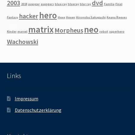
2003
dvd
2018
avenger
avengers
blue-ray
blueray
blur ray
Familie
Final
hero
hacker
Fantasy
Hexe
Hexen
Hironobu Sakaguchi
Keanu Reeves
matrix
neo
Morpheus
Kinder
marvel
robot
superhero
Wachowski
Links
Impressum
Datenschutzerklärung