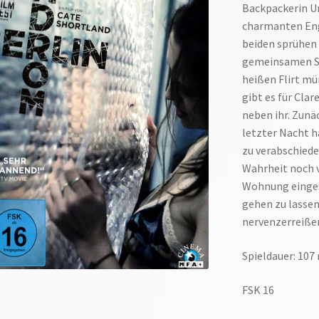
Backpackerin Ur
charmanten Eng
beiden sprühen 
gemeinsamen Sig
heißen Flirt m
gibt es für Clar
neben ihr. Zunä
letzter Nacht h
zu verabschieden
Wahrheit noch v
Wohnung eingesp
gehen zu lassen.
nervenzerreiße
Spieldauer: 107 
FSK 16