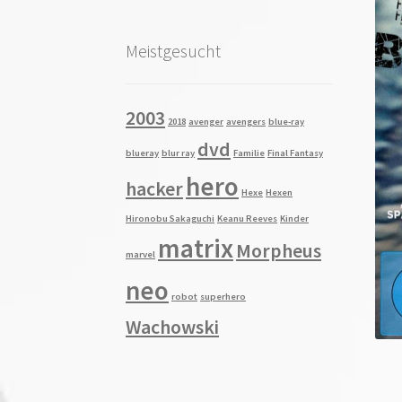
Meistgesucht
2003
2018
avenger
avengers
blue-ray
dvd
blueray
blur ray
Familie
Final Fantasy
hero
hacker
Hexe
Hexen
Hironobu Sakaguchi
Keanu Reeves
Kinder
matrix
Morpheus
marvel
neo
robot
superhero
Wachowski