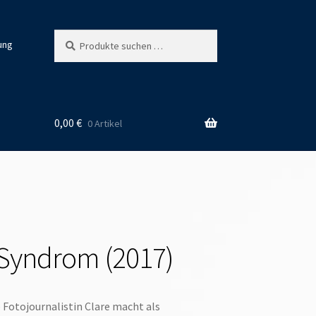
Suchen
Suchen
ung
nach:
0,00
€
0 Artikel
 Syndrom (2017)
e Fotojournalistin Clare macht als