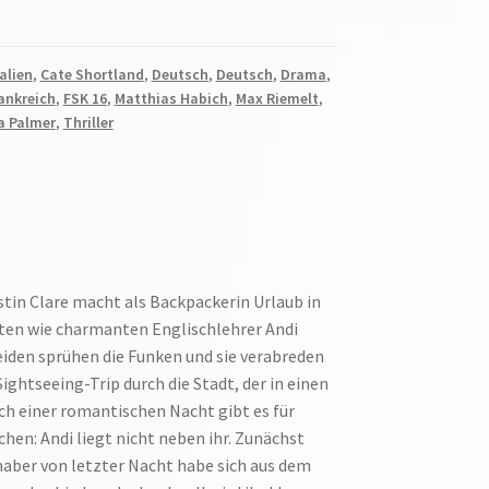
alien
,
Cate Shortland
,
Deutsch
,
Deutsch
,
Drama
,
ankreich
,
FSK 16
,
Matthias Habich
,
Max Riemelt
,
a Palmer
,
Thriller
stin Clare macht als Backpackerin Urlaub in
tten wie charmanten Englischlehrer Andi
iden sprühen die Funken und sie verabreden
ghtseeing-Trip durch die Stadt, der in einen
ch einer romantischen Nacht gibt es für
chen: Andi liegt nicht neben ihr. Zunächst
bhaber von letzter Nacht habe sich aus dem