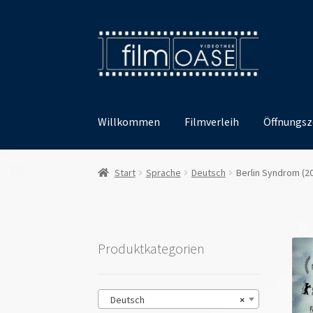
Zur
Zum
Navigation
Inhalt
springen
springen
Willkommen
Filmverleih
Öffnungsz
Start
Sprache
Deutsch
Berlin Syndrom (2
Produktkategorien
Deutsch
×