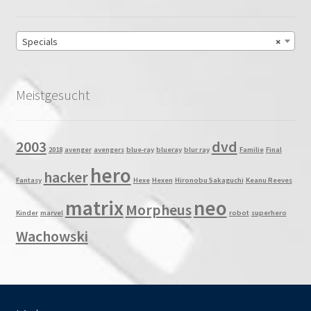
Specials
×
Meistgesucht
2003
dvd
2018
avenger
avengers
blue-ray
blueray
blur ray
Familie
Final
hero
hacker
Fantasy
Hexe
Hexen
Hironobu Sakaguchi
Keanu Reeves
matrix
neo
Morpheus
Kinder
marvel
robot
superhero
Wachowski