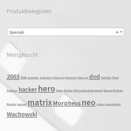
Produktkategorien
Specials
×
Meistgesucht
2003
dvd
2018
avenger
avengers
blue-ray
blueray
blur ray
Familie
Final
hero
hacker
Fantasy
Hexe
Hexen
Hironobu Sakaguchi
Keanu Reeves
matrix
neo
Morpheus
Kinder
marvel
robot
superhero
Wachowski