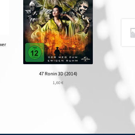
wer
47 Ronin 3D (2014)
1,60
€