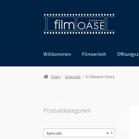
Zur
Zum
Navigation
Inhalt
springen
springen
Willkommen
Filmverleih
Öffnungsz
Start
Specials
A Chinese Story
Produktkategorien
Specials
×