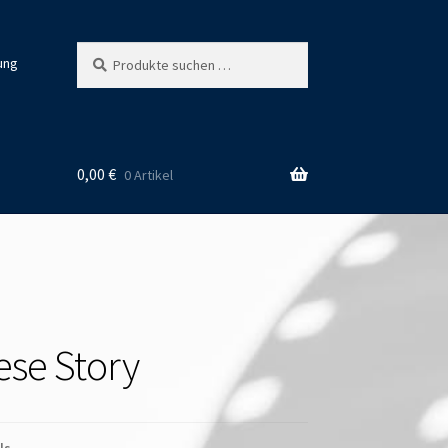
Suchen
Suchen
ung
nach:
0,00
€
0 Artikel
ese Story