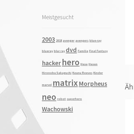
Meistgesucht
2003
2018
avenger
avengers
blue-ray
dvd
blueray
blur ray
Familie
Final Fantasy
hero
hacker
Hexe
Hexen
Hironobu Sakaguchi
Keanu Reeves
Kinder
matrix
Morpheus
Äh
marvel
neo
robot
superhero
Wachowski