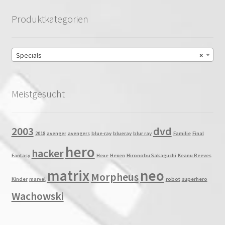
Produktkategorien
Specials
×
Meistgesucht
2003
dvd
2018
avenger
avengers
blue-ray
blueray
blur ray
Familie
Final
hero
hacker
Fantasy
Hexe
Hexen
Hironobu Sakaguchi
Keanu Reeves
matrix
neo
Morpheus
Kinder
marvel
robot
superhero
Wachowski