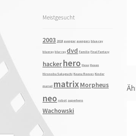
Meistgesucht
2003
2018
avenger
avengers
blue-ray
dvd
blueray
blur ray
Familie
Final Fantasy
hero
hacker
Hexe
Hexen
Hironobu Sakaguchi
Keanu Reeves
Kinder
matrix
Morpheus
Äh
marvel
neo
robot
superhero
Wachowski