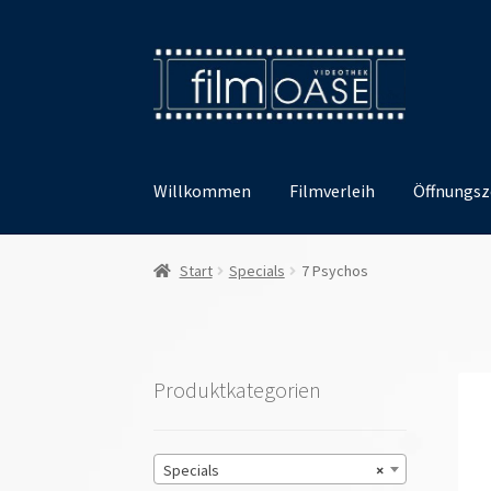
Zur
Zum
Navigation
Inhalt
springen
springen
Willkommen
Filmverleih
Öffnungsz
Start
Specials
7 Psychos
Produktkategorien
Specials
×