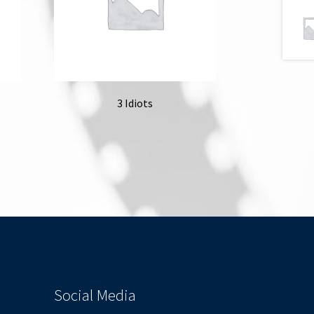
3 Idiots
Social Media