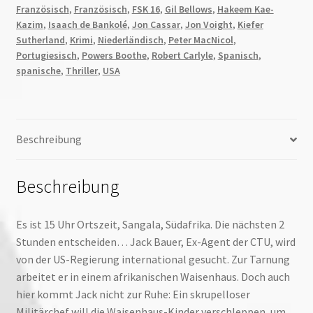
Französisch
,
Französisch
,
FSK 16
,
Gil Bellows
,
Hakeem Kae-
Kazim
,
Isaach de Bankolé
,
Jon Cassar
,
Jon Voight
,
Kiefer
Sutherland
,
Krimi
,
Niederländisch
,
Peter MacNicol
,
Portugiesisch
,
Powers Boothe
,
Robert Carlyle
,
Spanisch
,
spanische
,
Thriller
,
USA
Beschreibung
Beschreibung
Es ist 15 Uhr Ortszeit, Sangala, Südafrika. Die nächsten 2
Stunden entscheiden… Jack Bauer, Ex-Agent der CTU, wird
von der US-Regierung international gesucht. Zur Tarnung
arbeitet er in einem afrikanischen Waisenhaus. Doch auch
hier kommt Jack nicht zur Ruhe: Ein skrupelloser
Militärchef will die Waisenhaus-Kinder verschleppen, um