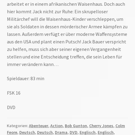
arbeitet er in einem afrikanischen Waisenhaus. Doch auch
hier kommt Jack nicht zur Ruhe: Ein skrupelloser
Militärchef will die Waisenhaus-Kinder verschleppen, um
sie als Soldaten in dessen mörderischer Armee kämpfen zu
lassen. Außerdem verfügt er über moderne Waffensysteme
aus den USA und plant einen Putsch! Jack Bauer verspricht
zu helfen, muss sich aber seiner eigenen Vergangenheit
stellen und eine Entscheidung treffen, die sein Leben für
immer verändern kann…
Spieldauer: 83 min
FSK 16
DVD
Kategorien:
Abenteuer
,
Action
,
Bob Gunton
,
Cherry Jones
,
Colm
Feore
,
Deutsch
,
Deutsch
,
Drama
,
DVD
,
Englisch
,
Englisch
,