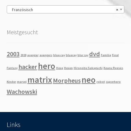
Französisch
×
Meistgesucht
2003
dvd
2018
avenger
avengers
blue-ray
blueray
blur ray
Familie
Final
hero
hacker
Fantasy
Hexe
Hexen
Hironobu Sakaguchi
Keanu Reeves
matrix
neo
Morpheus
Kinder
marvel
robot
superhero
Wachowski
Links