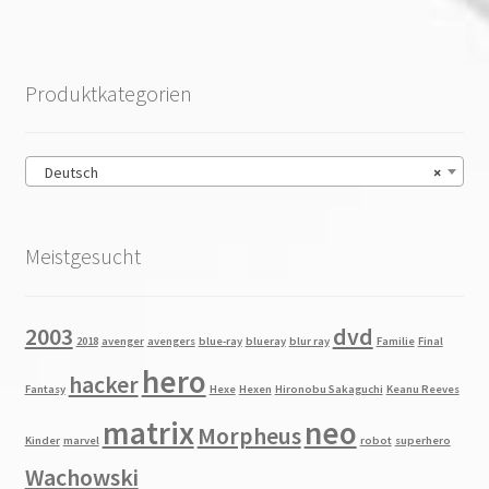
Produktkategorien
Deutsch
×
Meistgesucht
2003
dvd
2018
avenger
avengers
blue-ray
blueray
blur ray
Familie
Final
hero
hacker
Fantasy
Hexe
Hexen
Hironobu Sakaguchi
Keanu Reeves
matrix
neo
Morpheus
Kinder
marvel
robot
superhero
Wachowski