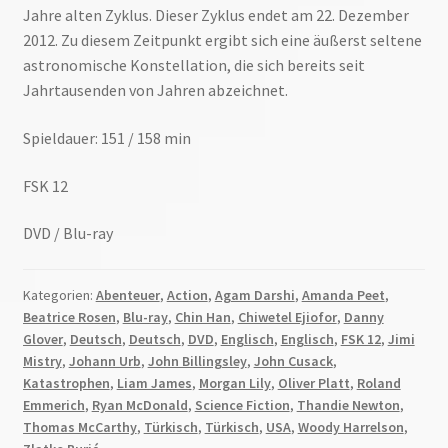
Jahre alten Zyklus. Dieser Zyklus endet am 22. Dezember
2012. Zu diesem Zeitpunkt ergibt sich eine äußerst seltene
astronomische Konstellation, die sich bereits seit
Jahrtausenden von Jahren abzeichnet.
Spieldauer: 151 / 158 min
FSK 12
DVD / Blu-ray
Kategorien:
Abenteuer
,
Action
,
Agam Darshi
,
Amanda Peet
,
Beatrice Rosen
,
Blu-ray
,
Chin Han
,
Chiwetel Ejiofor
,
Danny
Glover
,
Deutsch
,
Deutsch
,
DVD
,
Englisch
,
Englisch
,
FSK 12
,
Jimi
Mistry
,
Johann Urb
,
John Billingsley
,
John Cusack
,
Katastrophen
,
Liam James
,
Morgan Lily
,
Oliver Platt
,
Roland
Emmerich
,
Ryan McDonald
,
Science Fiction
,
Thandie Newton
,
Thomas McCarthy
,
Türkisch
,
Türkisch
,
USA
,
Woody Harrelson
,