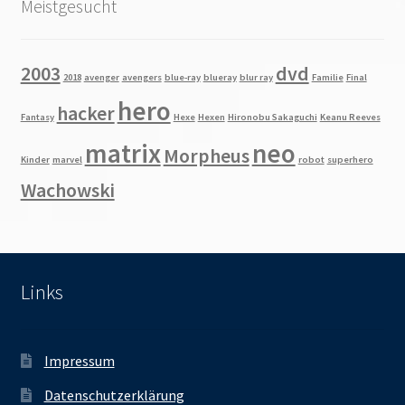
Meistgesucht
2003
dvd
2018
avenger
avengers
blue-ray
blueray
blur ray
Familie
Final
hero
hacker
Fantasy
Hexe
Hexen
Hironobu Sakaguchi
Keanu Reeves
matrix
neo
Morpheus
Kinder
marvel
robot
superhero
Wachowski
Links
Impressum
Datenschutzerklärung