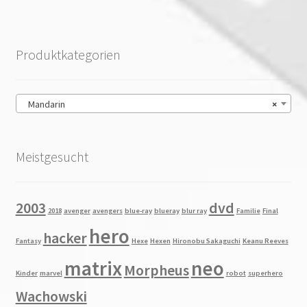
Produktkategorien
Mandarin
×
Meistgesucht
2003
dvd
2018
avenger
avengers
blue-ray
blueray
blur ray
Familie
Final
hero
hacker
Fantasy
Hexe
Hexen
Hironobu Sakaguchi
Keanu Reeves
matrix
neo
Morpheus
Kinder
marvel
robot
superhero
Wachowski