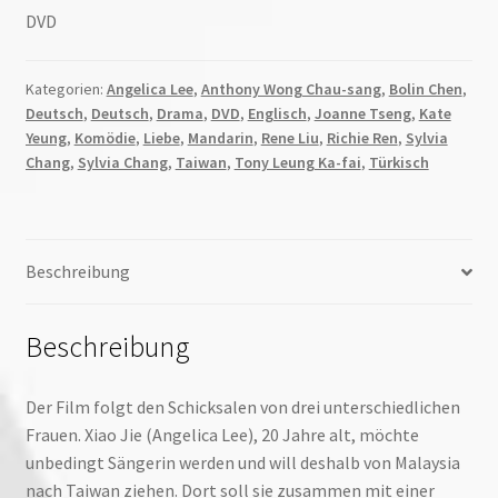
DVD
Kategorien:
Angelica Lee
,
Anthony Wong Chau-sang
,
Bolin Chen
,
Deutsch
,
Deutsch
,
Drama
,
DVD
,
Englisch
,
Joanne Tseng
,
Kate
Yeung
,
Komödie
,
Liebe
,
Mandarin
,
Rene Liu
,
Richie Ren
,
Sylvia
Chang
,
Sylvia Chang
,
Taiwan
,
Tony Leung Ka-fai
,
Türkisch
Beschreibung
Beschreibung
Der Film folgt den Schicksalen von drei unterschiedlichen
Frauen. Xiao Jie (Angelica Lee), 20 Jahre alt, möchte
unbedingt Sängerin werden und will deshalb von Malaysia
nach Taiwan ziehen. Dort soll sie zusammen mit einer