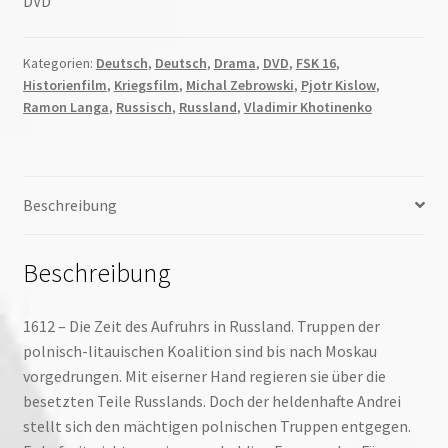
DVD
Kategorien:
Deutsch
,
Deutsch
,
Drama
,
DVD
,
FSK 16
,
Historienfilm
,
Kriegsfilm
,
Michal Zebrowski
,
Pjotr Kislow
,
Ramon Langa
,
Russisch
,
Russland
,
Vladimir Khotinenko
Beschreibung
Beschreibung
1612 – Die Zeit des Aufruhrs in Russland. Truppen der
polnisch-litauischen Koalition sind bis nach Moskau
vorgedrungen. Mit eiserner Hand regieren sie über die
besetzten Teile Russlands. Doch der heldenhafte Andrei
stellt sich den mächtigen polnischen Truppen entgegen.