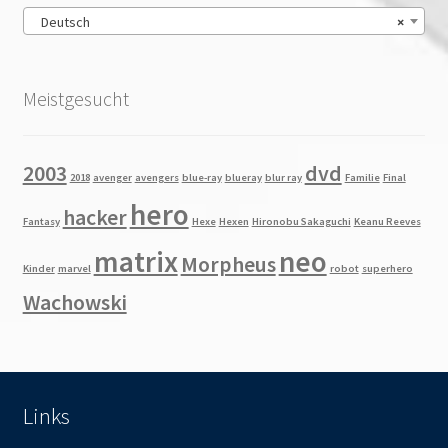
Deutsch
×
Meistgesucht
2003
dvd
2018
avenger
avengers
blue-ray
blueray
blur ray
Familie
Final
hero
hacker
Fantasy
Hexe
Hexen
Hironobu Sakaguchi
Keanu Reeves
matrix
neo
Morpheus
Kinder
marvel
robot
superhero
Wachowski
Links