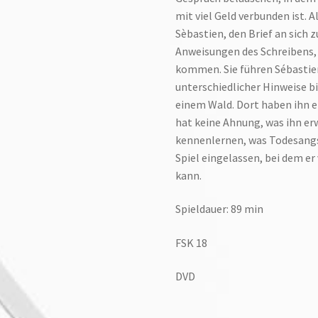
mit viel Geld verbunden ist. A
Sèbastien, den Brief an sich z
Anweisungen des Schreibens, w
kommen. Sie führen Sébastie
unterschiedlicher Hinweise b
einem Wald. Dort haben ihn e
hat keine Ahnung, was ihn erw
kennenlernen, was Todesangst 
Spiel eingelassen, bei dem er
kann.
Spieldauer: 89 min
FSK 18
DVD