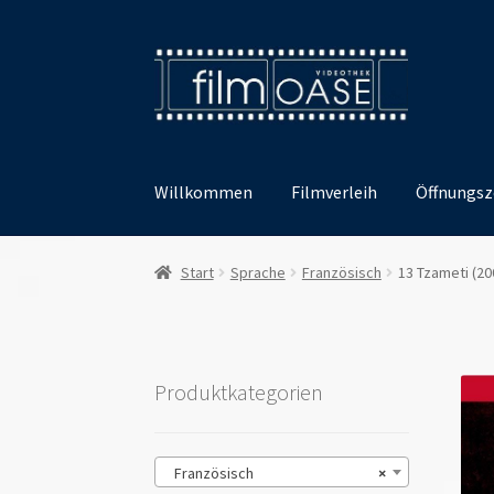
Zur
Zum
Navigation
Inhalt
springen
springen
Willkommen
Filmverleih
Öffnungsz
Start
Sprache
Französisch
13 Tzameti (20
Produktkategorien
Französisch
×