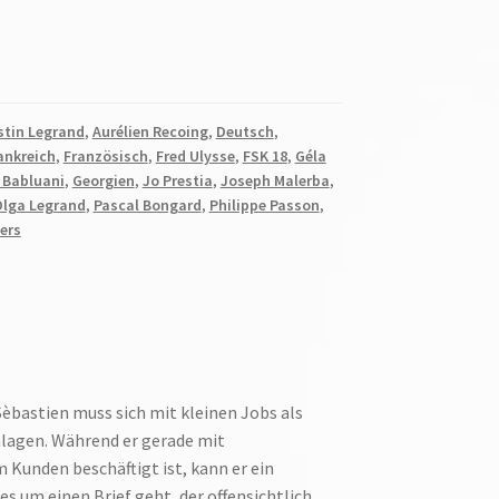
tin Legrand
,
Aurélien Recoing
,
Deutsch
,
ankreich
,
Französisch
,
Fred Ulysse
,
FSK 18
,
Géla
 Babluani
,
Georgien
,
Jo Prestia
,
Joseph Malerba
,
lga Legrand
,
Pascal Bongard
,
Philippe Passon
,
lers
èbastien muss sich mit kleinen Jobs als
lagen. Während er gerade mit
 Kunden beschäftigt ist, kann er ein
s um einen Brief geht, der offensichtlich