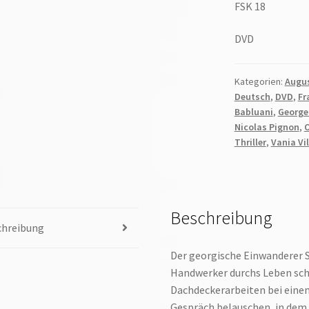
FSK 18
DVD
Kategorien:
Augus
Deutsch
,
DVD
,
Fr
Babluani
,
George
Nicolas Pignon
,
O
Thriller
,
Vania Vi
Beschreibung
chreibung
Der georgische Einwanderer S
Handwerker durchs Leben sch
Dachdeckerarbeiten bei einem
Gespräch belauschen, in dem e