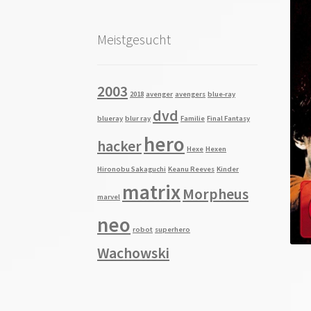
Meistgesucht
2003
2018
avenger
avengers
blue-ray
dvd
blueray
blur ray
Familie
Final Fantasy
hero
hacker
Hexe
Hexen
Hironobu Sakaguchi
Keanu Reeves
Kinder
matrix
Morpheus
marvel
neo
robot
superhero
Wachowski