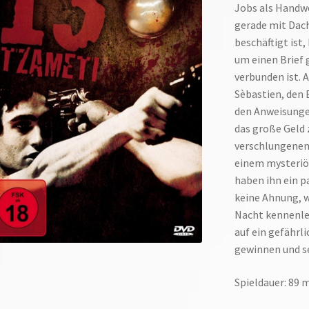
Jobs als Handw
gerade mit Dac
beschäftigt ist
um einen Brief g
verbunden ist. A
Sèbastien, den B
den Anweisungen
das große Geld 
verschlungenen 
einem mysteriö
haben ihn ein p
keine Ahnung, wa
Nacht kennenler
auf ein gefährli
gewinnen und se
Spieldauer: 89 