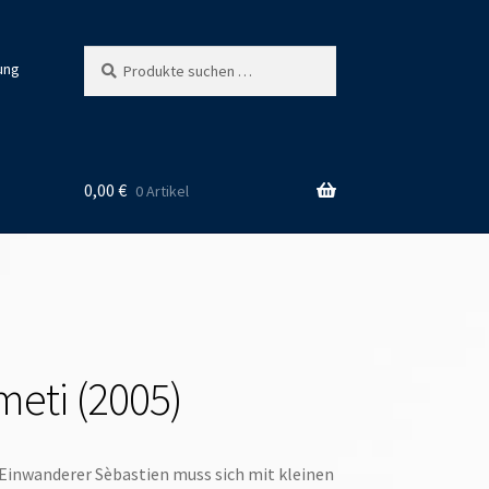
Suchen
Suchen
ung
nach:
0,00
€
0 Artikel
meti (2005)
Einwanderer Sèbastien muss sich mit kleinen