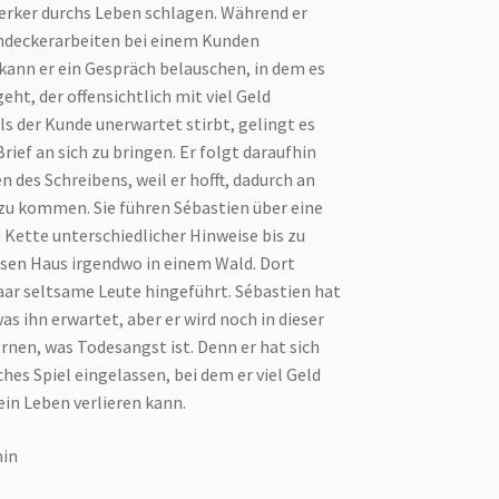
erker durchs Leben schlagen. Während er
hdeckerarbeiten bei einem Kunden
, kann er ein Gespräch belauschen, in dem es
eht, der offensichtlich mit viel Geld
ls der Kunde unerwartet stirbt, gelingt es
rief an sich zu bringen. Er folgt daraufhin
 des Schreibens, weil er hofft, dadurch an
zu kommen. Sie führen Sébastien über eine
Kette unterschiedlicher Hinweise bis zu
sen Haus irgendwo in einem Wald. Dort
aar seltsame Leute hingeführt. Sébastien hat
s ihn erwartet, aber er wird noch in dieser
nen, was Todesangst ist. Denn er hat sich
ches Spiel eingelassen, bei dem er viel Geld
in Leben verlieren kann.
min