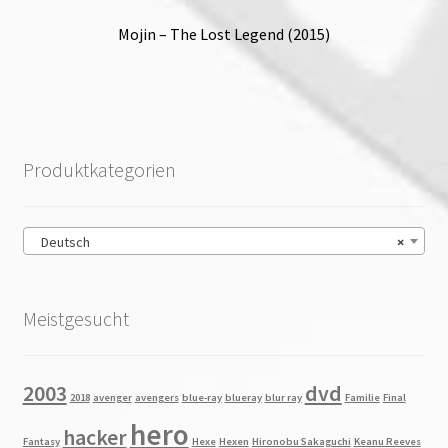
Mojin – The Lost Legend (2015)
Produktkategorien
Deutsch
×
Meistgesucht
2003
dvd
2018
avenger
avengers
blue-ray
blueray
blur ray
Familie
Final
hero
hacker
Fantasy
Hexe
Hexen
Hironobu Sakaguchi
Keanu Reeves