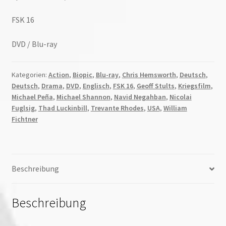
FSK 16
DVD / Blu-ray
Kategorien:
Action
,
Biopic
,
Blu-ray
,
Chris Hemsworth
,
Deutsch
,
Deutsch
,
Drama
,
DVD
,
Englisch
,
FSK 16
,
Geoff Stults
,
Kriegsfilm
,
Michael Peña
,
Michael Shannon
,
Navid Negahban
,
Nicolai
Fuglsig
,
Thad Luckinbill
,
Trevante Rhodes
,
USA
,
William
Fichtner
Beschreibung
Beschreibung