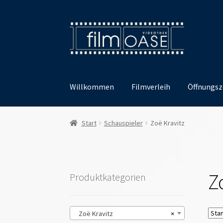
Zur
Zum
Navigation
Inhalt
springen
springen
Willkommen
Filmverleih
Öffnungsz
Start
Schauspieler
Zoë Kravitz
Z
Produktkategorien
Zoë Kravitz
×