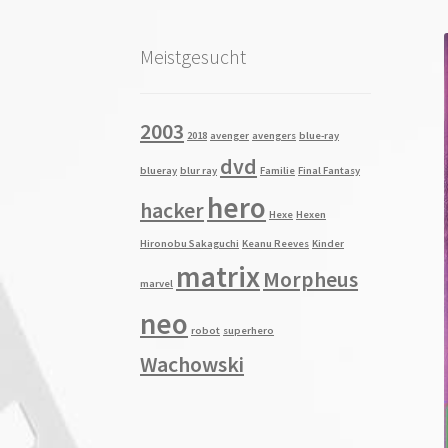
Meistgesucht
2003
2018
avenger
avengers
blue-ray
dvd
blueray
blur ray
Familie
Final Fantasy
hero
hacker
Hexe
Hexen
Hironobu Sakaguchi
Keanu Reeves
Kinder
matrix
Morpheus
marvel
neo
robot
superhero
Wachowski