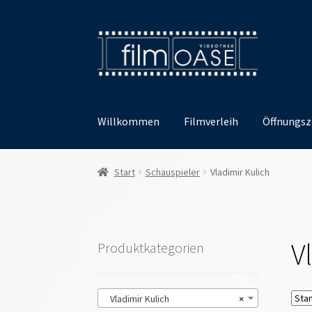
Zur
Zum
Navigation
Inhalt
springen
springen
Willkommen
Filmverleih
Öffnungsz
Start
Schauspieler
Vladimir Kulich
V
Produktkategorien
Vladimir Kulich
×