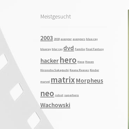
Meistgesucht
2003
2018
avenger
avengers
blue-ray
dvd
blueray
blur ray
Familie
Final Fantasy
hero
hacker
Hexe
Hexen
Hironobu Sakaguchi
Keanu Reeves
Kinder
matrix
Morpheus
marvel
neo
robot
superhero
Wachowski