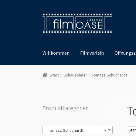
Zur
Zum
Navigation
Inhalt
springen
springen
Willkommen
Filmverleih
Öffnungsz
Start
Schauspieler
Tomasz Schuchardt
T
Produktkategorien
Tomasz Schuchardt
×