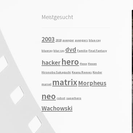
Meistgesucht
2003
2018
avenger
avengers
blue-ray
dvd
blueray
blur ray
Familie
Final Fantasy
hero
hacker
Hexe
Hexen
Hironobu Sakaguchi
Keanu Reeves
Kinder
matrix
Morpheus
marvel
neo
robot
superhero
Wachowski