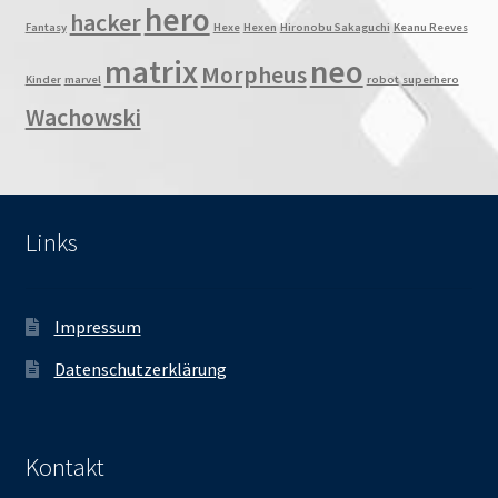
hero
hacker
Fantasy
Hexe
Hexen
Hironobu Sakaguchi
Keanu Reeves
matrix
neo
Morpheus
Kinder
marvel
robot
superhero
Wachowski
Links
Impressum
Datenschutzerklärung
Kontakt