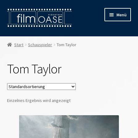
Zur
Zum
Menü
Navigation
Inhalt
springen
springen
Willkommen
Start
Schauspieler
Tom Taylor
Filmverleih
Tom Taylor
Öffnungszeiten
Preise
Einzelnes Ergebnis wird angezeigt
Kontakt