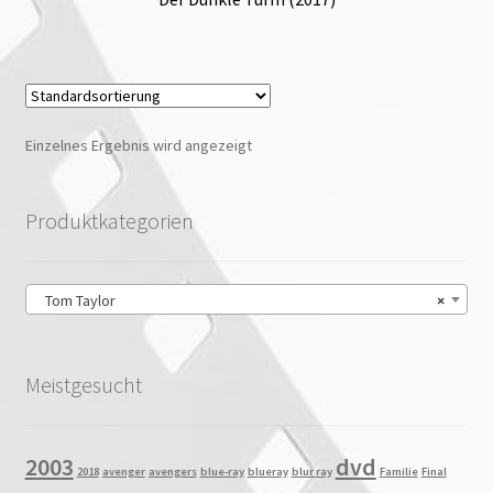
Einzelnes Ergebnis wird angezeigt
Produktkategorien
Tom Taylor
×
Meistgesucht
2003
dvd
2018
avenger
avengers
blue-ray
blueray
blur ray
Familie
Final