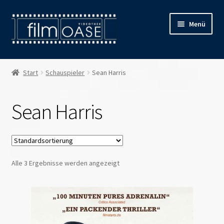
Zur
Zum
Menü
Navigation
Inhalt
springen
springen
Willkommen
Start
Schauspieler
Sean Harris
Filmverleih
Sean Harris
Öffnungszeiten
Preise
Alle 3 Ergebnisse werden angezeigt
Kontakt