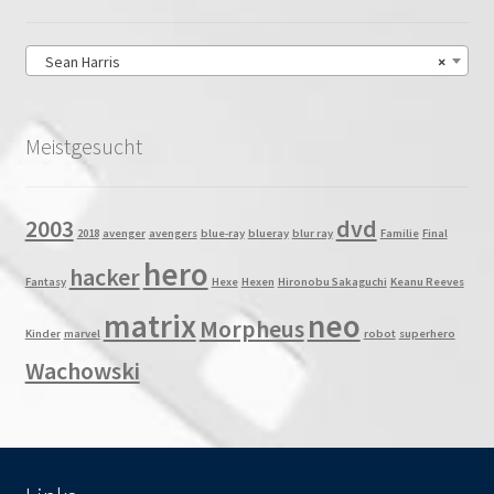
Sean Harris
×
Meistgesucht
2003
dvd
2018
avenger
avengers
blue-ray
blueray
blur ray
Familie
Final
hero
hacker
Fantasy
Hexe
Hexen
Hironobu Sakaguchi
Keanu Reeves
matrix
neo
Morpheus
Kinder
marvel
robot
superhero
Wachowski