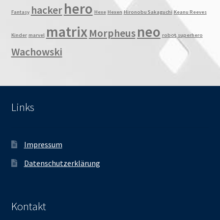
hero
hacker
Fantasy
Hexe
Hexen
Hironobu Sakaguchi
Keanu Reeves
matrix
neo
Morpheus
Kinder
marvel
robot
superhero
Wachowski
Links
Impressum
Datenschutzerklärung
Kontakt