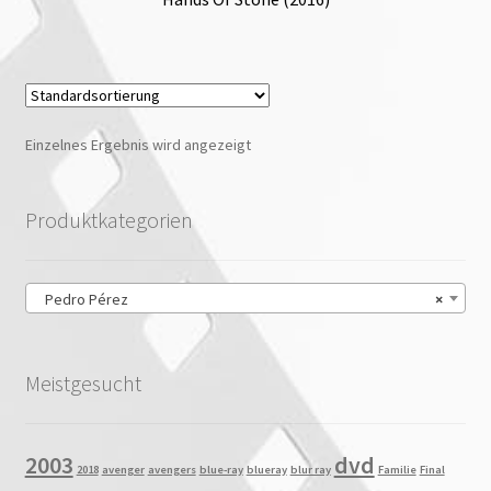
Einzelnes Ergebnis wird angezeigt
Produktkategorien
Pedro Pérez
×
Meistgesucht
2003
dvd
2018
avenger
avengers
blue-ray
blueray
blur ray
Familie
Final