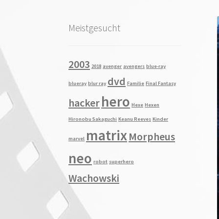
Meistgesucht
2003
2018
avenger
avengers
blue-ray
dvd
blueray
blur ray
Familie
Final Fantasy
hero
hacker
Hexe
Hexen
Hironobu Sakaguchi
Keanu Reeves
Kinder
matrix
Morpheus
marvel
neo
robot
superhero
Wachowski