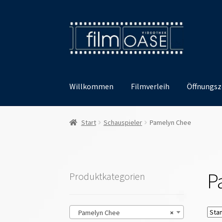
Zur
Zum
Navigation
Inhalt
springen
springen
Willkommen
Filmverleih
Öffnungsz
Start
Schauspieler
Pamelyn Chee
P
Produktkategorien
Pamelyn Chee
×