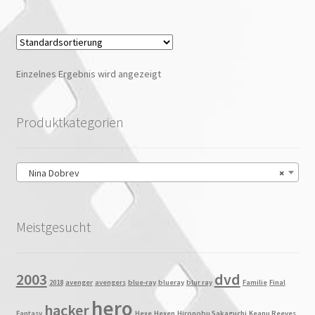
Einzelnes Ergebnis wird angezeigt
Produktkategorien
Nina Dobrev
×
Meistgesucht
2003
dvd
2018
avenger
avengers
blue-ray
blueray
blur ray
Familie
Final
hero
hacker
Fantasy
Hexe
Hexen
Hironobu Sakaguchi
Keanu Reeves