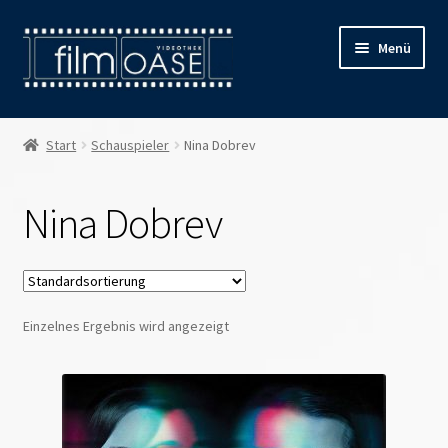
Zur
Zum
Menü
Navigation
Inhalt
springen
springen
Willkommen
Start
Schauspieler
Nina Dobrev
Filmverleih
Nina Dobrev
Öffnungszeiten
Preise
Einzelnes Ergebnis wird angezeigt
Kontakt