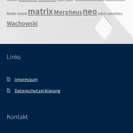
matrix
neo
Morpheus
Kinder
marvel
robot
superhero
Wachowski
Links
Impressum
Datenschutzerklärung
Kontakt