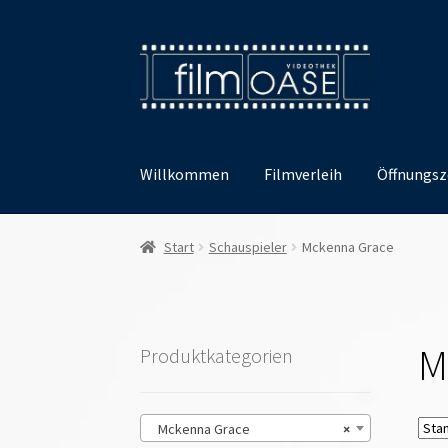
Zur
Zum
Navigation
Inhalt
springen
springen
Willkommen
Filmverleih
Öffnungsz
Start
Schauspieler
Mckenna Grace
M
Produktkategorien
Mckenna Grace
×