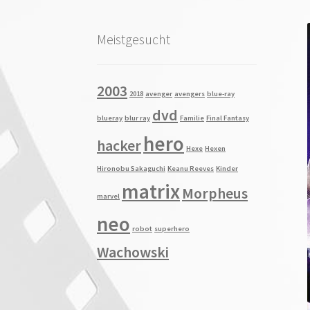
Meistgesucht
2003
2018
avenger
avengers
blue-ray
dvd
blueray
blur ray
Familie
Final Fantasy
hero
hacker
Hexe
Hexen
Hironobu Sakaguchi
Keanu Reeves
Kinder
matrix
Morpheus
marvel
neo
robot
superhero
Wachowski